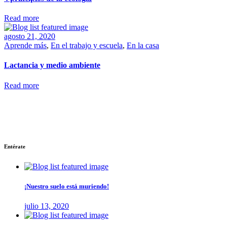
Read more
agosto 21, 2020
Aprende más
,
En el trabajo y escuela
,
En la casa
Lactancia y medio ambiente
Read more
Encuentra más consejos, campañas y eventos en nuestras redes social
Entérate
¡Nuestro suelo está muriendo!
julio 13, 2020