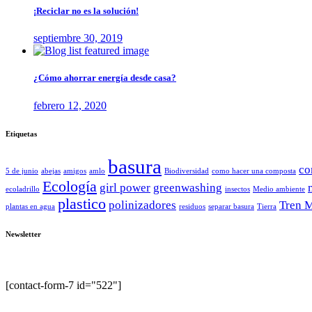
¡Reciclar no es la solución!
septiembre 30, 2019
¿Cómo ahorrar energía desde casa?
febrero 12, 2020
Etiquetas
basura
co
5 de junio
abejas
amigos
amlo
Biodiversidad
como hacer una composta
Ecología
girl power
greenwashing
ecoladrillo
insectos
Medio ambiente
plastico
polinizadores
Tren 
plantas en agua
residuos
separar basura
Tierra
Newsletter
Entérate de todas nuestras actividades y haz el cambio con nosotros.
[contact-form-7 id="522"]
Cero Plástico ® México 2019