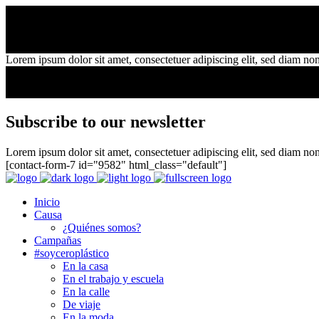
Lorem ipsum dolor sit amet, consectetuer adipiscing elit, sed diam n
Subscribe to our newsletter
Lorem ipsum dolor sit amet, consectetuer adipiscing elit, sed diam 
[contact-form-7 id="9582" html_class="default"]
Inicio
Causa
¿Quiénes somos?
Campañas
#soyceroplástico
En la casa
En el trabajo y escuela
En la calle
De viaje
En la moda