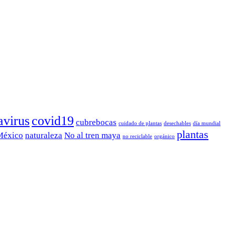
avirus
covid19
cubrebocas
cuidado de plantas
desechables
día mundial
plantas
México
naturaleza
No al tren maya
no reciclable
orgánico