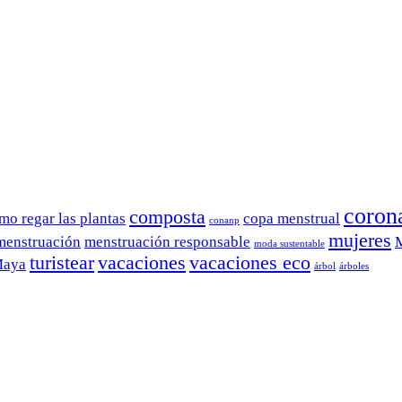
coron
composta
mo regar las plantas
copa menstrual
conanp
mujeres
menstruación
menstruación responsable
moda sustentable
turistear
vacaciones
vacaciones eco
Maya
árbol
árboles