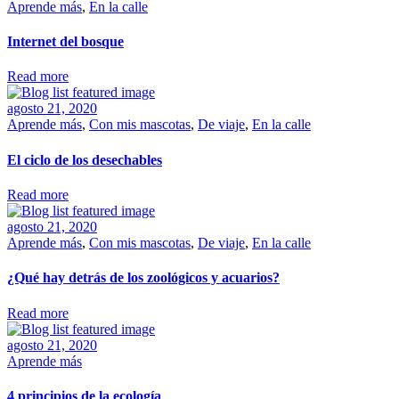
Aprende más
,
En la calle
Internet del bosque
Read more
agosto 21, 2020
Aprende más
,
Con mis mascotas
,
De viaje
,
En la calle
El ciclo de los desechables
Read more
agosto 21, 2020
Aprende más
,
Con mis mascotas
,
De viaje
,
En la calle
¿Qué hay detrás de los zoológicos y acuarios?
Read more
agosto 21, 2020
Aprende más
4 principios de la ecología