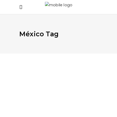
México Tag
AGOSTO 21, 2020
APRENDE MÁS
,
EN EL TRABAJO Y ESCUELA
,
EN LA CASA
Lactancia y medio ambiente
secreto de los árboles
READ MORE