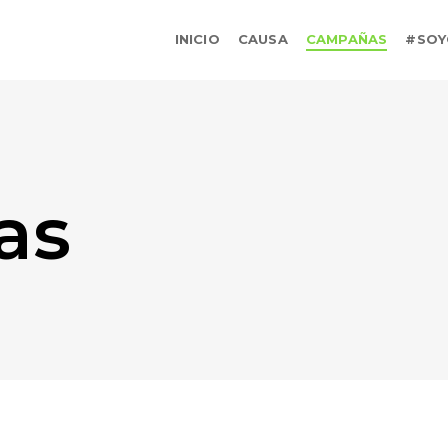
INICIO
CAUSA
CAMPAÑAS
#SOY
as