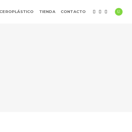
CEROPLÁSTICO
TIENDA
CONTACTO