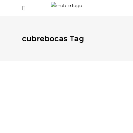
cubrebocas Tag
JULIO 16, 2020
APRENDE MÁS
,
EN LA CALLE
,
EN LA CASA
¿Desechables anti-covid?
Basura Covid
READ MORE