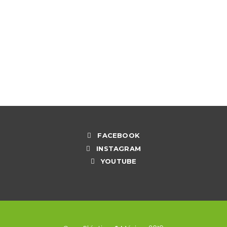
¿Compras en línea durante la
cuarentena?
¿que significan las etiquetas de mis
frutas y verduras?
READ MORE
FACEBOOK
INSTAGRAM
YOUTUBE