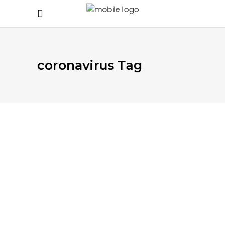
coronavirus Tag
JULIO 16, 2020
APRENDE MÁS
,
EN LA CALLE
,
EN LA CASA
¿Desechables anti-covid?
Basura Covid
READ MORE