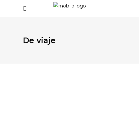
De viaje
SEPTIEMBRE 21, 2020
APRENDE MÁS
,
DE VIAJE
,
EN EL TRABAJO Y
ESCUELA
,
EN LA CALLE
,
EN LA CASA
Día Internacional de la
Preservación de la Capa de
Ozono
secreto de los árboles