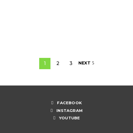
¡Nuestro suelo está muriendo!
¿que significan las etiquetas de mis
frutas y verduras?
READ MORE
NEXT
1
2
3
FACEBOOK
INSTAGRAM
YOUTUBE