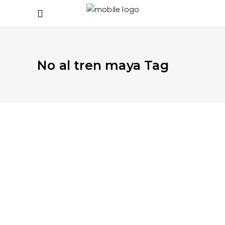
No al tren maya Tag
JULIO 14, 2020
APRENDE MÁS
¿Qué es una MIA?
¿qué es una MIA?
READ MORE