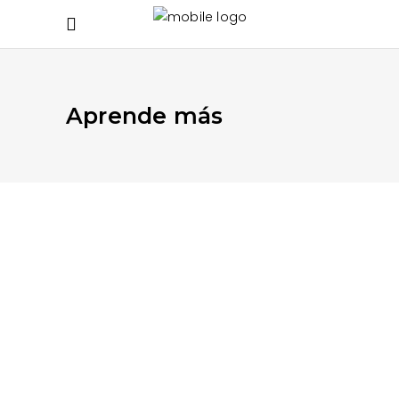
Aprende más
SEPTIEMBRE 21, 2020
APRENDE MÁS
,
DE VIAJE
,
EN EL TRABAJO Y
ESCUELA
,
EN LA CALLE
,
EN LA CASA
Día Internacional de la
Preservación de la Capa de
Ozono
secreto de los árboles