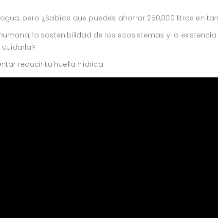
 agua, pero ¿Sabías que puedes ahorrar 250,000 litros en ta
a humana, la sostenibilidad de los ecosistemas y la existen
cuidarla?
tar reducir tu huella hídrica.