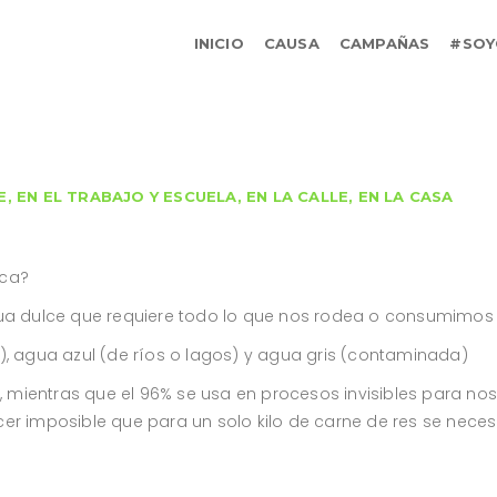
INICIO
CAUSA
CAMPAÑAS
#SOY
E
,
EN EL TRABAJO Y ESCUELA
,
EN LA CALLE
,
EN LA CASA
?
ica?
gua dulce que requiere todo lo que nos rodea o consumimos 
), agua azul (de ríos o lagos) y agua gris (contaminada)
s, mientras que el 96% se usa en procesos invisibles para no
r imposible que para un solo kilo de carne de res se necesit