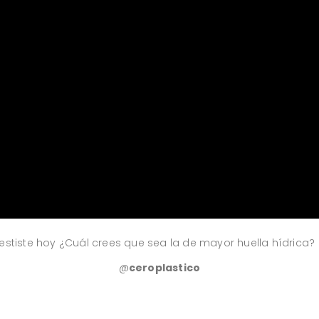
estiste hoy ¿Cuál crees que sea la de mayor huella hídrica?
@
ceroplastico