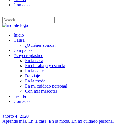
Contacto
Inicio
Causa
¿Quiénes somos?
Campañas
#soyceroplástico
En la casa
En el trabajo y escuela
En la calle
De viaje
En la moda
En mi cuidado personal
Con mis mascotas
Tienda
Contacto
agosto 4, 2020
Aprende más
,
En la casa
,
En la moda
,
En mi cuidado personal