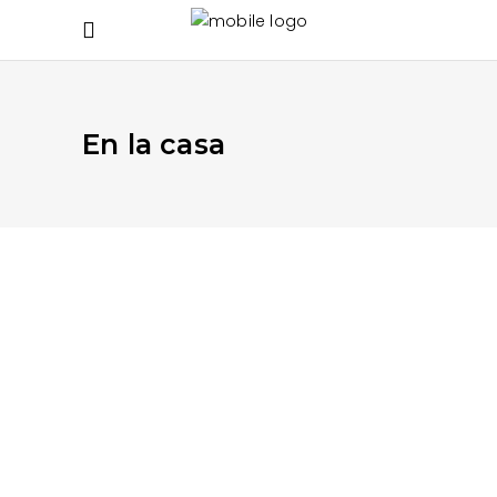
En la casa
AGOSTO 4, 2020
APRENDE MÁS
,
DE VIAJE
,
EN LA CALLE
,
EN
LA CASA
Secreto de los árboles
secreto de los árboles
READ MORE